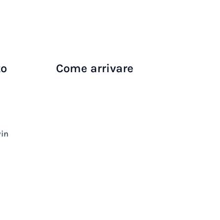
to
Come arrivare
win