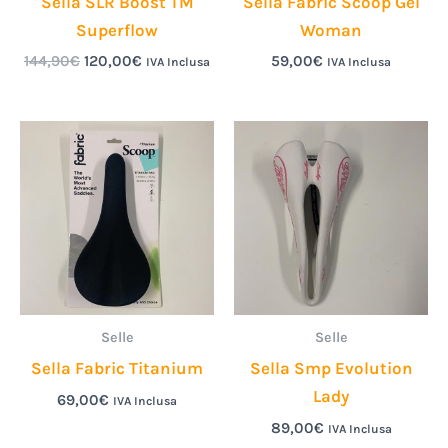
Sella SLR Boost TM
Sella Fabric Scoop Gel
Superflow
Woman
144,90
€
120,00
€
59,00
€
IVA Inclusa
IVA Inclusa
Selle
Selle
Sella Fabric Titanium
Sella Smp Evolution
Lady
69,00
€
IVA Inclusa
89,00
€
IVA Inclusa