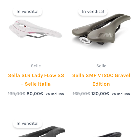
Il
Il
Il
Il
prezzo
prezzo
prezzo
prezzo
In vendita!
In vendita!
originale
attuale
originale
attuale
era:
è:
era:
è:
139,00€.
80,00€.
169,00€.
120,00€.
Selle
Selle
Sella SLR Lady FLow S3
Sella SMP VT20C Gravel
– Selle Italia
Edition
139,00
€
80,00
€
169,00
€
120,00
€
IVA Inclusa
IVA Inclusa
Il
Il
prezzo
prezzo
In vendita!
originale
attuale
era:
è: