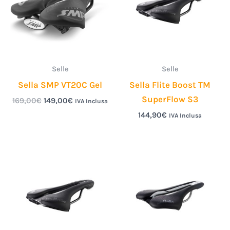
169,00€.
149,00€.
Selle
Selle
Sella SMP VT20C Gel
Sella Flite Boost TM
SuperFlow S3
169,00
€
149,00
€
IVA Inclusa
144,90
€
IVA Inclusa