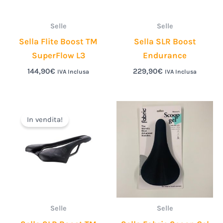
Selle
Selle
Sella Flite Boost TM
Sella SLR Boost
SuperFlow L3
Endurance
144,90
€
229,90
€
IVA Inclusa
IVA Inclusa
Il
Il
prezzo
prezzo
In vendita!
originale
attuale
era:
è:
144,90€.
120,00€.
Selle
Selle