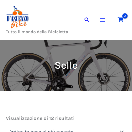
Ordina
Vai
in
al
base
al
Cerca
contenuto
più
recente
Tutto il mondo della Bicicletta
Selle
Visualizzazione di 12 risultati