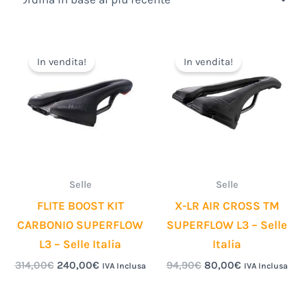
Il
Il
Il
Il
prezzo
prezzo
prezzo
prezzo
In vendita!
In vendita!
originale
attuale
originale
attuale
era:
è:
era:
è:
314,00€.
240,00€.
94,90€.
80,00€.
Selle
Selle
FLITE BOOST KIT
X-LR AIR CROSS TM
CARBONIO SUPERFLOW
SUPERFLOW L3 – Selle
L3 – Selle Italia
Italia
314,00
€
240,00
€
94,90
€
80,00
€
IVA Inclusa
IVA Inclusa