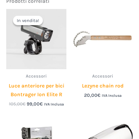
Prodotti correlati
Il
Il
prezzo
prezzo
In vendita!
In vendita!
originale
attuale
era:
è:
105,00€.
99,00€.
Accessori
Accessori
Luce anteriore per bici
Lezyne chain rod
Bontrager Ion Elite R
20,00
€
IVA Inclusa
105,00
€
99,00
€
IVA Inclusa