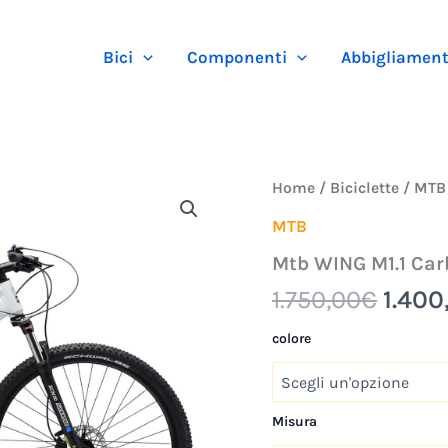
Bici
Componenti
Abbigliamen
Il
Mtb
Home
/
Biciclette
/
MTB
WING
prezz
M1.1
MTB
origi
Carbon
Mtb WING M1.1 Carb
-
era:
Cicli
1.750
1.750,00
€
1.400
Adriatica
quantità
colore
Misura