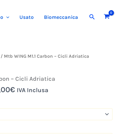
era:
è:
Cerca
1.750,00€.
1.400,00€.
to
Usato
Biomeccanica
Il
/ Mtb WING M1.1 Carbon – Cicli Adriatica
o
prezzo
nale
attuale
on – Cicli Adriatica
è:
,00€.
1.400,00€.
,00
€
IVA Inclusa