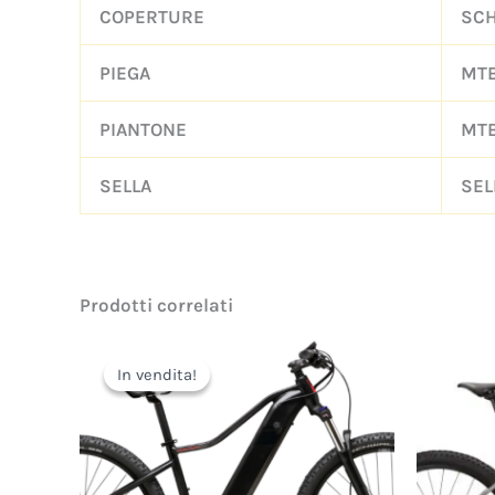
COPERTURE
SCH
PIEGA
MTB
PIANTONE
MTB
SELLA
SEL
Prodotti correlati
Il
Il
prezzo
prezzo
In vendita!
In vendita!
originale
attuale
era:
è:
2.690,00€.
2.490,00€.