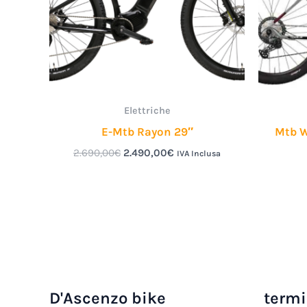
Elettriche
E-Mtb Rayon 29″
Mtb W
2.690,00
€
2.490,00
€
IVA Inclusa
D'Ascenzo bike
termi