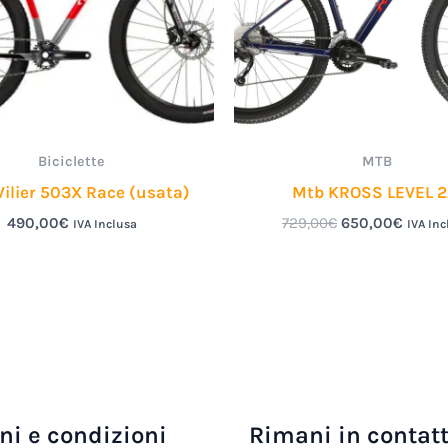
Biciclette
MTB
ilier 503X Race (usata)
Mtb KROSS LEVEL 2
490,00
€
729,00
€
650,00
€
IVA Inclusa
IVA Inc
ni e condizioni
Rimani in contat