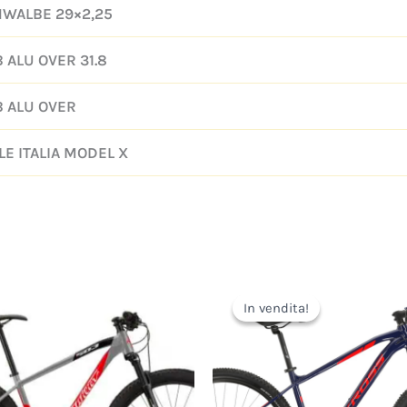
WALBE 29×2,25
 ALU OVER 31.8
 ALU OVER
LE ITALIA MODEL X
Il
Il
prezzo
prezzo
In vendita!
In vendita!
originale
attual
era:
è:
729,00€.
650,0