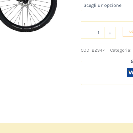
-
+
A
COD:
22347
Categoria: