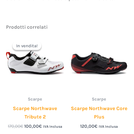
Prodotti correlati
Il
Il
prezzo
prezzo
In vendita!
In vendita!
originale
attuale
era:
è:
170,00€.
100,00€.
Scarpe
Scarpe
Scarpe Northwave
Scarpe Northwave Core
Tribute 2
Plus
170,00
€
100,00
€
120,00
€
IVA Inclusa
IVA Inclusa