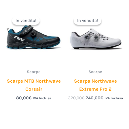
Il
Il
prezzo
prezzo
In vendita!
In vendita!
In vendita!
In vendita!
originale
attuale
era:
è:
320,00€.
240,00€.
Scarpe
Scarpe
Scarpe MTB Northwave
Scarpa Northwave
Corsair
Extreme Pro 2
80,00
€
320,00
€
240,00
€
IVA Inclusa
IVA Inclusa