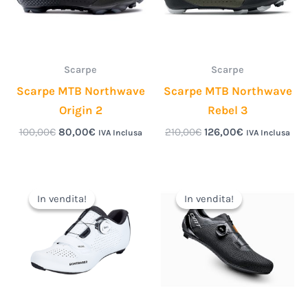
Scarpe
Scarpe
Scarpe MTB Northwave
Scarpe MTB Northwave
Origin 2
Rebel 3
100,00
€
80,00
€
210,00
€
126,00
€
IVA Inclusa
IVA Inclusa
Il
Il
Il
Il
prezzo
prezzo
prezzo
prezzo
In vendita!
In vendita!
In vendita!
In vendita!
originale
attuale
originale
attuale
era:
è:
era:
è:
209,99€.
100,00€.
159,00€.
130,00€.