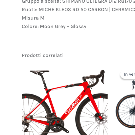
Gruppo a scelta: SHIMANO ULTEGRA Di2 R8170 
Ruote: MICHE KLEOS RD 50 CARBON | CERAMI
Misura M
Colore: Moon Grey
– Glossy
Prodotti correlati
In ve
In ve