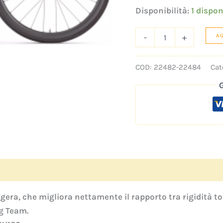
Disponibilità:
1 dispon
-
+
A
COD:
22482-22484
Cat
ra, che migliora nettamente il rapporto tra rigidità tors
ng Team.