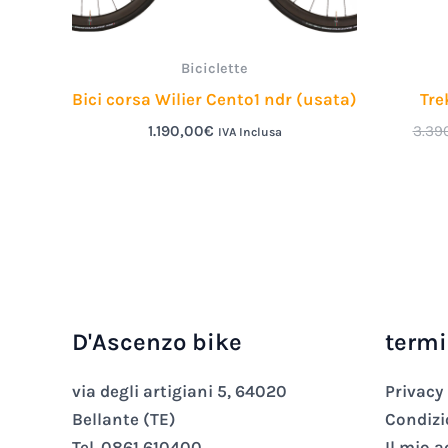
Biciclette
Bici corsa Wilier Cento1 ndr (usata)
Tre
1.190,00
€
3.39
IVA Inclusa
D'Ascenzo bike
termi
via degli artigiani 5, 64020
Privacy
Bellante (TE)
Condizi
Tel. 0861 610400
Il mio 