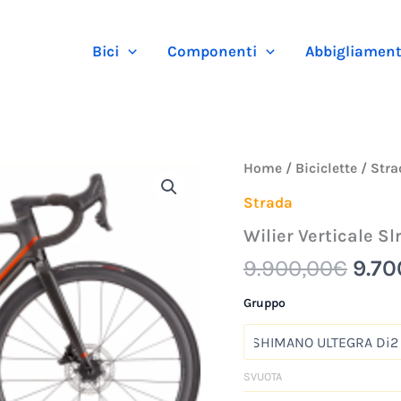
Bici
Componenti
Abbigliamen
Il
Wilier
Home
/
Biciclette
/
Stra
Verticale
prez
Slr
Strada
orig
quantità
Wilier Verticale Sl
era:
9.90
9.900,00
€
9.70
Gruppo
SVUOTA