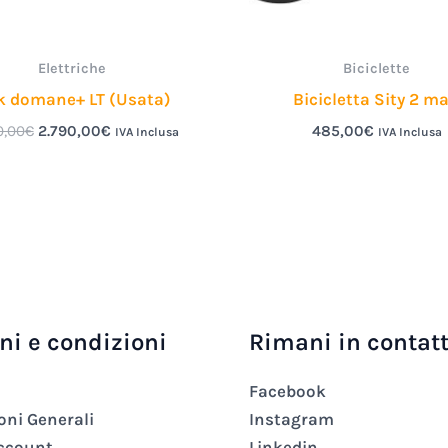
Elettriche
Biciclette
k domane+ LT (Usata)
Bicicletta Sity 2 m
0,00
€
2.790,00
€
485,00
€
IVA Inclusa
IVA Inclusa
ni e condizioni
Rimani in contat
Facebook
oni Generali
Instagram
account
Linkedin