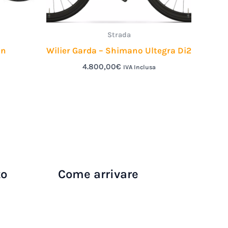
Strada
an
Wilier Garda – Shimano Ultegra Di2
4.800,00
€
IVA Inclusa
to
Come arrivare